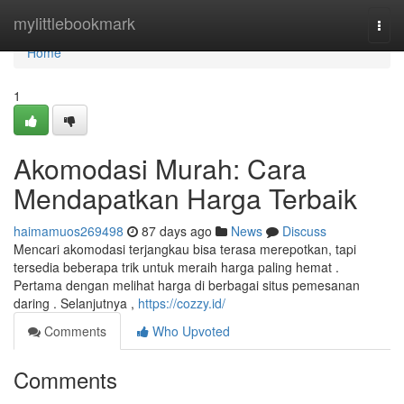
Home
mylittlebookmark
Togg
navi
Home
1
Akomodasi Murah: Cara
Mendapatkan Harga Terbaik
haimamuos269498
87 days ago
News
Discuss
Mencari akomodasi terjangkau bisa terasa merepotkan, tapi
tersedia beberapa trik untuk meraih harga paling hemat .
Pertama dengan melihat harga di berbagai situs pemesanan
daring . Selanjutnya ,
https://cozzy.id/
Comments
Who Upvoted
Comments