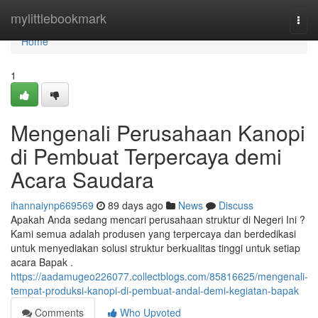
Home
mylittlebookmark
Togg
navi
Home
1
Mengenali Perusahaan Kanopi
di Pembuat Terpercaya demi
Acara Saudara
ihannaiynp669569
89 days ago
News
Discuss
Apakah Anda sedang mencari perusahaan struktur di Negeri Ini ?
Kami semua adalah produsen yang terpercaya dan berdedikasi
untuk menyediakan solusi struktur berkualitas tinggi untuk setiap
acara Bapak .
https://aadamugeo226077.collectblogs.com/85816625/mengenali-
tempat-produksi-kanopi-di-pembuat-andal-demi-kegiatan-bapak
Comments
Who Upvoted