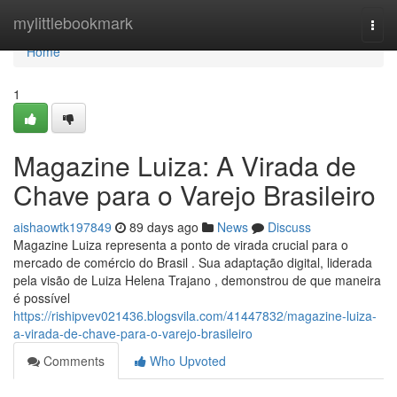
Home
mylittlebookmark
Togg
navi
Home
1
Magazine Luiza: A Virada de
Chave para o Varejo Brasileiro
aishaowtk197849
89 days ago
News
Discuss
Magazine Luiza representa a ponto de virada crucial para o
mercado de comércio do Brasil . Sua adaptação digital, liderada
pela visão de Luiza Helena Trajano , demonstrou de que maneira
é possível
https://rishipvev021436.blogsvila.com/41447832/magazine-luiza-
a-virada-de-chave-para-o-varejo-brasileiro
Comments
Who Upvoted