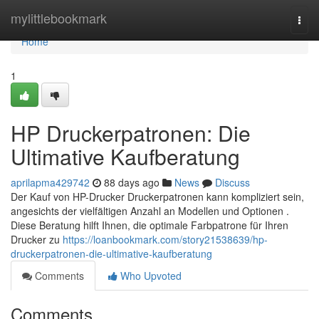
Home
mylittlebookmark
Togg
navi
Home
1
HP Druckerpatronen: Die
Ultimative Kaufberatung
aprilapma429742
88 days ago
News
Discuss
Der Kauf von HP-Drucker Druckerpatronen kann kompliziert sein,
angesichts der vielfältigen Anzahl an Modellen und Optionen .
Diese Beratung hilft Ihnen, die optimale Farbpatrone für Ihren
Drucker zu
https://loanbookmark.com/story21538639/hp-
druckerpatronen-die-ultimative-kaufberatung
Comments
Who Upvoted
Comments