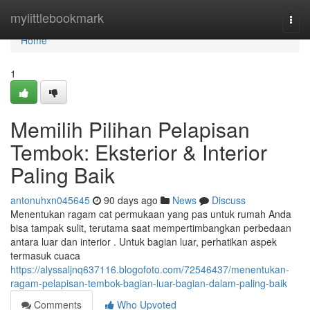
Home
mylittlebookmark
Togg
navi
Home
1
Memilih Pilihan Pelapisan
Tembok: Eksterior & Interior
Paling Baik
antonuhxn045645
90 days ago
News
Discuss
Menentukan ragam cat permukaan yang pas untuk rumah Anda
bisa tampak sulit, terutama saat mempertimbangkan perbedaan
antara luar dan interior . Untuk bagian luar, perhatikan aspek
termasuk cuaca
https://alyssaljnq637116.blogofoto.com/72546437/menentukan-
ragam-pelapisan-tembok-bagian-luar-bagian-dalam-paling-baik
Comments
Who Upvoted