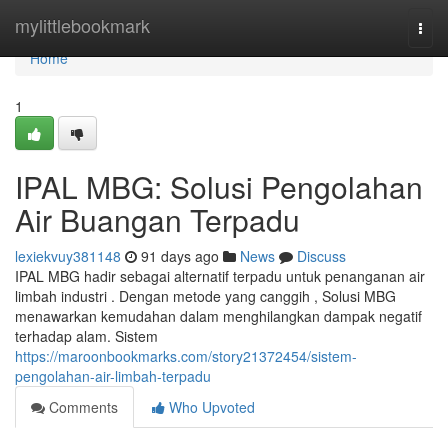
Home
mylittlebookmark
Togg
navi
Home
1
IPAL MBG: Solusi Pengolahan
Air Buangan Terpadu
lexiekvuy381148
91 days ago
News
Discuss
IPAL MBG hadir sebagai alternatif terpadu untuk penanganan air
limbah industri . Dengan metode yang canggih , Solusi MBG
menawarkan kemudahan dalam menghilangkan dampak negatif
terhadap alam. Sistem
https://maroonbookmarks.com/story21372454/sistem-
pengolahan-air-limbah-terpadu
Comments
Who Upvoted