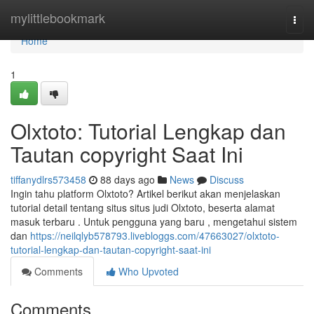
Home
mylittlebookmark
Togg
navi
Home
1
Olxtoto: Tutorial Lengkap dan
Tautan copyright Saat Ini
tiffanydlrs573458
88 days ago
News
Discuss
Ingin tahu platform Olxtoto? Artikel berikut akan menjelaskan
tutorial detail tentang situs situs judi Olxtoto, beserta alamat
masuk terbaru . Untuk pengguna yang baru , mengetahui sistem
dan
https://neilqlyb578793.livebloggs.com/47663027/olxtoto-
tutorial-lengkap-dan-tautan-copyright-saat-ini
Comments
Who Upvoted
Comments