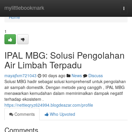
Home
mylittlebookmark
Togg
navi
Home
1
IPAL MBG: Solusi Pengolahan
Air Limbah Terpadu
mayajfxm721043
90 days ago
News
Discuss
Solusi MBG hadir sebagai solusi komprehensif untuk pengolahan
air sampah domestik. Dengan metode yang canggih , IPAL MBG
menawarkan kemudahan dalam meminimalkan dampak negatif
terhadap ekosistem .
https://nettieqryz624994.blogdeazar.com/profile
Comments
Who Upvoted
Comments