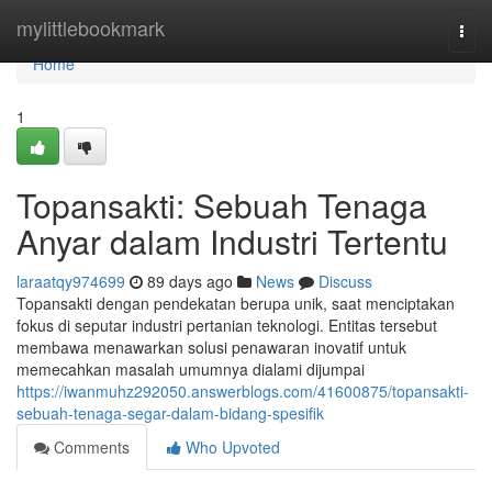
Home
mylittlebookmark
Togg
navi
Home
1
Topansakti: Sebuah Tenaga
Anyar dalam Industri Tertentu
laraatqy974699
89 days ago
News
Discuss
Topansakti dengan pendekatan berupa unik, saat menciptakan
fokus di seputar industri pertanian teknologi. Entitas tersebut
membawa menawarkan solusi penawaran inovatif untuk
memecahkan masalah umumnya dialami dijumpai
https://iwanmuhz292050.answerblogs.com/41600875/topansakti-
sebuah-tenaga-segar-dalam-bidang-spesifik
Comments
Who Upvoted