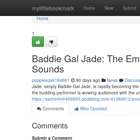
Home
mylittlebookmark
Home
New
Submit
Home
1
Baddie Gal Jade: The Em
Sounds
poppieeqsk184861
90 days ago
News
Discuss
Jade, simply Baddie Gal Jade, is rapidly becoming the u
the budding performer is wowing audiences with the un
https://sachinlmlr456850.qodsblog.com/41360612/youn
Comments
Who Upvoted
Comments
Submit a Comment