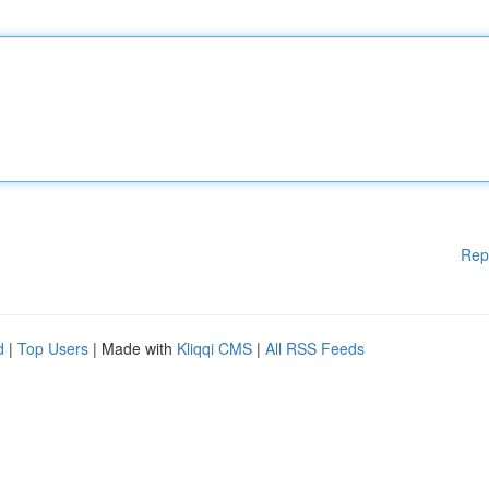
Rep
d
|
Top Users
| Made with
Kliqqi CMS
|
All RSS Feeds