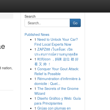
Search
Go
Published News
1
Need to Unlock Your Car?
ae
Find Local Experts Now
1
ZAPZ88 เว็บสล็อต: เปิด
ประสบการณ์ความสนุกสุดฮิต
1
时尚icon ，妈咪 这位 都 好
看 又 帅 ！
d nation,
1
Conquer Your Gout Attack:
Relief is Possible
1
Rémunération d'infirmière à
domicile : Quel...
1
The Secrets of the Gnome
Wizard
1
Diseño Gráfico y Web: Guía
para Principiantes
1
Grúas con plumas en