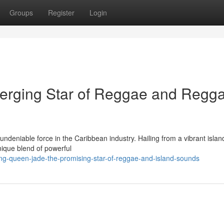
Groups
Register
Login
erging Star of Reggae and Regg
ndeniable force in the Caribbean industry. Hailing from a vibrant islan
ique blend of powerful
g-queen-jade-the-promising-star-of-reggae-and-island-sounds