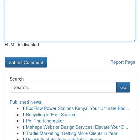
HTML is disabled
Report Page
Search
Go
Published News
1
EcoFlow Power Stations Kenya: Your Ultimate Bac...
1
Recycling in East Sussex
1
Ph: The Kingmaker
1
Mahape Website Design Services: Elevate Your D...
1
Tradie Marketing: Getting More Clients in Year
1
Unlock Youthful Skin with NAD+ Serum