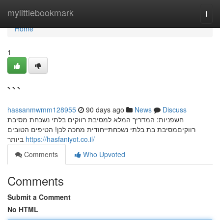
Home
mylittlebookmark
Togg
navi
Home
1
```
hassanmwmm128955
90 days ago
News
Discuss
חשפניות: המדריך המלא למסיבת רווקים בלתי נשכחת מסיבת
רווקיםמסיבת בת בלתי נשכחתייחודית מחכה לכן! הטיפים הטובים
ביותר
https://hasfaniyot.co.il/
Comments
Who Upvoted
Comments
Submit a Comment
No HTML