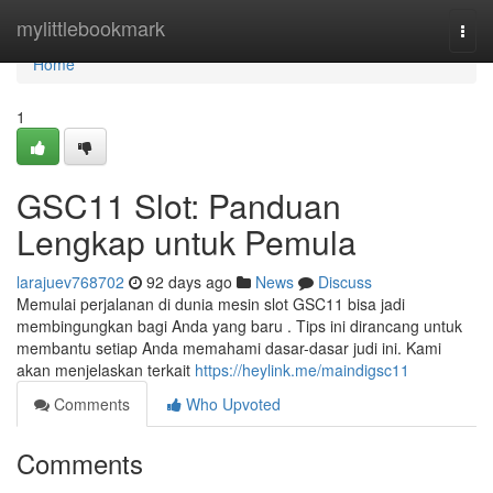
Home
mylittlebookmark
Togg
navi
Home
1
GSC11 Slot: Panduan
Lengkap untuk Pemula
larajuev768702
92 days ago
News
Discuss
Memulai perjalanan di dunia mesin slot GSC11 bisa jadi
membingungkan bagi Anda yang baru . Tips ini dirancang untuk
membantu setiap Anda memahami dasar-dasar judi ini. Kami
akan menjelaskan terkait
https://heylink.me/maindigsc11
Comments
Who Upvoted
Comments