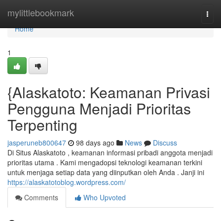
Home
mylittlebookmark
Togg
navi
Home
1
{Alaskatoto: Keamanan Privasi
Pengguna Menjadi Prioritas
Terpenting
jasperuneb800647
98 days ago
News
Discuss
Di Situs Alaskatoto , keamanan informasi pribadi anggota menjadi
prioritas utama . Kami mengadopsi teknologi keamanan terkini
untuk menjaga setiap data yang diinputkan oleh Anda . Janji ini
https://alaskatotoblog.wordpress.com/
Comments
Who Upvoted