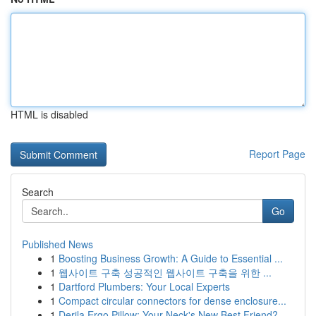
HTML is disabled
Report Page
Search
Go
Published News
1
Boosting Business Growth: A Guide to Essential ...
1
웹사이트 구축 성공적인 웹사이트 구축을 위한 ...
1
Dartford Plumbers: Your Local Experts
1
Compact circular connectors for dense enclosure...
1
Derila Ergo Pillow: Your Neck's New Best Friend?