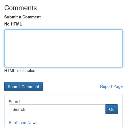
Comments
Submit a Comment
No HTML
HTML is disabled
Report Page
Search
Go
Published News