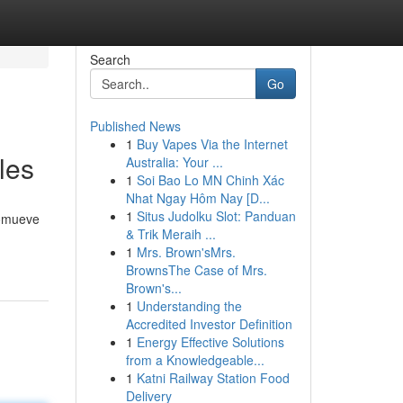
Search
Go
Published News
1
Buy Vapes Via the Internet
les
Australia: Your ...
1
Soi Bao Lo MN Chinh Xác
Nhat Ngay Hôm Nay [D...
1
Situs Judolku Slot: Panduan
romueve
& Trik Meraih ...
1
Mrs. Brown'sMrs.
BrownsThe Case of Mrs.
Brown's...
1
Understanding the
Accredited Investor Definition
1
Energy Effective Solutions
from a Knowledgeable...
1
Katni Railway Station Food
Delivery