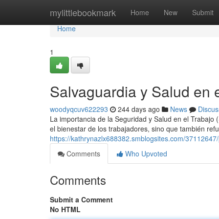
Home
mylittlebookmark
Home
New
Submit
Home
1
Salvaguardia y Salud en 
woodyqcuv622293
244 days ago
News
Discus
La importancia de la Seguridad y Salud en el Trabajo 
el bienestar de los trabajadores, sino que también refu
https://kathrynazlx688382.smblogsites.com/37112647/p
Comments
Who Upvoted
Comments
Submit a Comment
No HTML