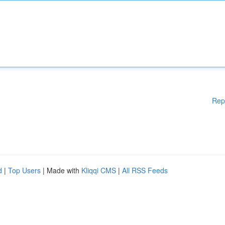
Rep
d
|
Top Users
| Made with
Kliqqi CMS
|
All RSS Feeds