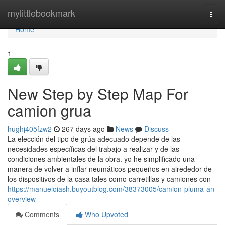
Home
mylittlebookmark
Togg
navi
Home
1
New Step by Step Map For
camion grua
hughj405fzw2
267 days ago
News
Discuss
La elección del tipo de grúa adecuado depende de las
necesidades específicas del trabajo a realizar y de las
condiciones ambientales de la obra. yo he simplificado una
manera de volver a inflar neumáticos pequeños en alrededor de
los dispositivos de la casa tales como carretillas y camiones con
https://manueloiash.buyoutblog.com/38373005/camion-pluma-an-
overview
Comments
Who Upvoted