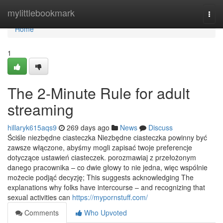
Home
mylittlebookmark
Togg
navi
Home
1
The 2-Minute Rule for adult
streaming
hillaryk615aqs9
269 days ago
News
Discuss
Ściśle niezbędne ciasteczka Niezbędne ciasteczka powinny być
zawsze włączone, abyśmy mogli zapisać twoje preferencje
dotyczące ustawień ciasteczek. porozmawiaj z przełożonym
danego pracownika – co dwie głowy to nie jedna, więc wspólnie
możecie podjąć decyzję; This suggests acknowledging The
explanations why folks have intercourse – and recognizing that
sexual activities can
https://mypornstuff.com/
Comments
Who Upvoted