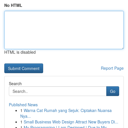
No HTML
HTML is disabled
Report Page
Search
Go
Published News
1
Warna Cat Rumah yang Sejuk: Ciptakan Nuansa
Nya...
1
Small Business Web Design Attract New Buyers Di...
1
My Programming | I am Designed | Due to My