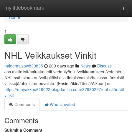
Home
mylittlebookmark
Togg
navi
Home
1
NHL Veikkaukset Vinkit
haleemajzow839835
269 days ago
News
Discuss
Jos ajattelisit/haluat/mietit vedonlyöniin/veikkaamiseen/vetoihin
NHL:ssä, sinun on/voit/pitäisi olla tietois/valmis/hallussa tärkeistä
vinkkejä/ohjeista/neuvoista. {Ensinnäkin/Tässä/Alkuun] on
https://mayakkbo619022.blogdanica.com/37980297/nhl-säännöt-
vinkit
Comments
Who Upvoted
Comments
Submit a Comment