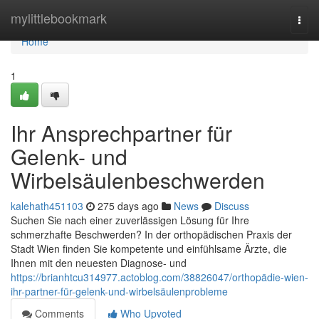
Home
mylittlebookmark
Togg
navi
Home
1
Ihr Ansprechpartner für
Gelenk- und
Wirbelsäulenbeschwerden
kalehath451103
275 days ago
News
Discuss
Suchen Sie nach einer zuverlässigen Lösung für Ihre
schmerzhafte Beschwerden? In der orthopädischen Praxis der
Stadt Wien finden Sie kompetente und einfühlsame Ärzte, die
Ihnen mit den neuesten Diagnose- und
https://brianhtcu314977.actoblog.com/38826047/orthopädie-wien-
ihr-partner-für-gelenk-und-wirbelsäulenprobleme
Comments
Who Upvoted