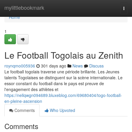
Home
mylittlebookmark
Togg
navi
Home
1
Le Football Togolais au Zenith
roynqmo005936
301 days ago
News
Discuss
Le football togolais traverse une période brillante. Les Jeunes
talents Togolaises se distinguent sur la scène internationale. Le
essor constant du football dans le pays est preuve de
l'engagement des athlètes et
https://nellqwgn094689.bluxeblog.com/69680404/togo-football-
en-pleine-ascension
Comments
Who Upvoted
Comments