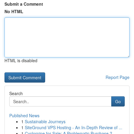
Submit a Comment
No HTML
HTML is disabled
Report Page
Search
Go
Published News
1
Sustainable Journeys
1
SiteGround VPS Hosting - An In-Depth Review of ...
1
Cyclorpine for Sale: A Problematic Purchase ?