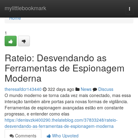
Home
mylittlebookmark
Togg
navi
Home
1
Rateio: Desvendando as
Ferramentas de Espionagem
Moderna
theresafdcr143440
322 days ago
News
Discuss
O mundo moderno se torna cada vez mais conectado, mas essa
interação também abre portas para novas formas de vigilância.
Ferramentas de espionagem avançadas estão em constante
progresso, e entender como elas
https://denisvzki400290.thelateblog.com/37833248/rateio-
desvendando-as-ferramentas-de-espionagem-moderna
Comments
Who Upvoted