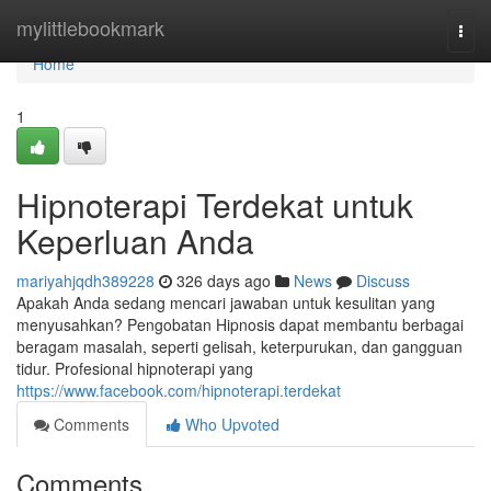
Home
mylittlebookmark
Togg
navi
Home
1
Hipnoterapi Terdekat untuk
Keperluan Anda
mariyahjqdh389228
326 days ago
News
Discuss
Apakah Anda sedang mencari jawaban untuk kesulitan yang
menyusahkan? Pengobatan Hipnosis dapat membantu berbagai
beragam masalah, seperti gelisah, keterpurukan, dan gangguan
tidur. Profesional hipnoterapi yang
https://www.facebook.com/hipnoterapi.terdekat
Comments
Who Upvoted
Comments