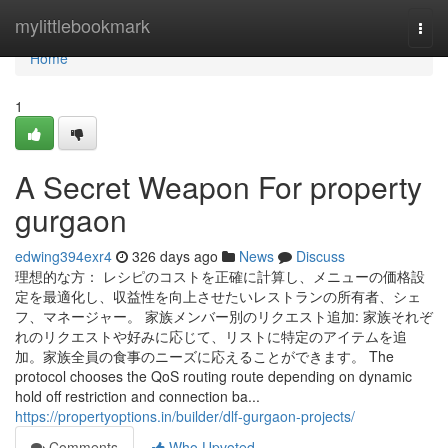
Home
mylittlebookmark
Togg
navi
Home
1
A Secret Weapon For property
gurgaon
edwing394exr4
326 days ago
News
Discuss
理想的な方： レシピのコストを正確に計算し、メニューの価格設
定を最適化し、収益性を向上させたいレストランの所有者、シェ
フ、マネージャー。 家族メンバー別のリクエスト追加: 家族それぞ
れのリクエストや好みに応じて、リストに特定のアイテムを追
加。家族全員の食事のニーズに応えることができます。 The
protocol chooses the QoS routing route depending on dynamic
hold off restriction and connection ba...
https://propertyoptions.in/builder/dlf-gurgaon-projects/
Comments
Who Upvoted