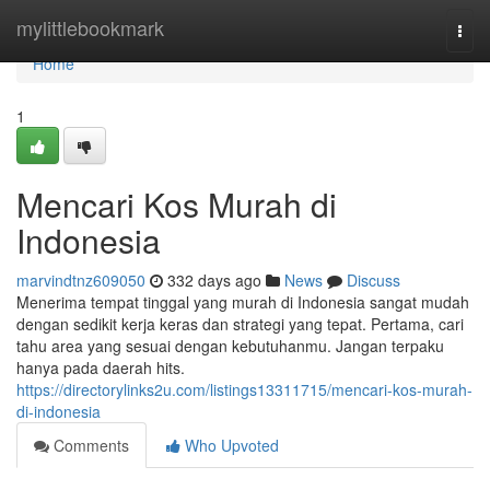
Home
mylittlebookmark
Togg
navi
Home
1
Mencari Kos Murah di
Indonesia
marvindtnz609050
332 days ago
News
Discuss
Menerima tempat tinggal yang murah di Indonesia sangat mudah
dengan sedikit kerja keras dan strategi yang tepat. Pertama, cari
tahu area yang sesuai dengan kebutuhanmu. Jangan terpaku
hanya pada daerah hits.
https://directorylinks2u.com/listings13311715/mencari-kos-murah-
di-indonesia
Comments
Who Upvoted