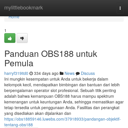
Home
mylittlebookmark
Togg
navi
Home
1
Panduan OBS188 untuk
Pemula
harryf319itd0
334 days ago
News
Discuss
Ini mungkin kesempatan untuk Anda untuk bekerja dalam
kelompok kecil, mendapatkan bimbingan dan bantuan dari lebih
berpengalaman operator slot profesional. Sebuah titik penting
adalah bahwa kemampuan OBS188 harus mampu spektrum
kemenangan untuk keuntungan Anda, sehingga memastikan agar
tetap tersedia untuk penggunaan Anda. Fasilitas dan perangkat
yang disediakan akan dijalankan dan
https://obs18859146.luwebs.com/37918933/pandangan-objektif-
tentang-obs188