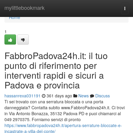
Home
mylittlebookmark
Togg
navi
Home
1
FabbroPadova24h.it: il tuo
punto di riferimento per
interventi rapidi e sicuri a
Padova e provincia
hassanrexa031191
361 days ago
News
Discuss
Ti sei trovato con una serratura bloccata o una porta
danneggiata? Contatta subito www.FabbroPadova24h.it. Ci trovi
in Via Antonio Bonazza, 35132 Padova PD e puoi chiamarci al
049 2970375. Forniamo servizi di pronto
https://www.fabbropadova24h.it/apertura-serrature-bloccate-e-
incastrate-a-villa-del-conte/