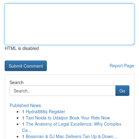
HTML is disabled
Report Page
Search
Go
Published News
1
Hydra888q Register
1
Taxi Noida to Udaipur Book Your Ride Now
1
The Anatomy of Legal Excellence: Why Complex
Ca...
1
Bossman & DJ Mac Delivers Tan Up & Down...