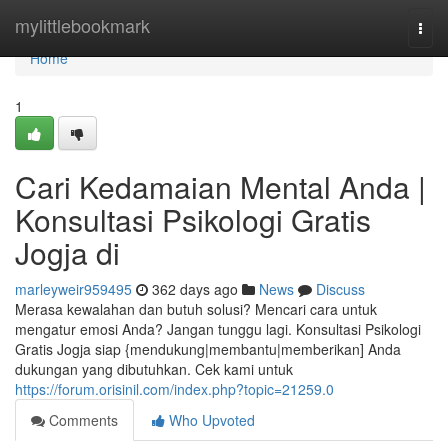
Home
mylittlebookmark
Togg
navi
Home
1
Cari Kedamaian Mental Anda |
Konsultasi Psikologi Gratis
Jogja di
marleyweir959495
362 days ago
News
Discuss
Merasa kewalahan dan butuh solusi? Mencari cara untuk
mengatur emosi Anda? Jangan tunggu lagi. Konsultasi Psikologi
Gratis Jogja siap {mendukung|membantu|memberikan] Anda
dukungan yang dibutuhkan. Cek kami untuk
https://forum.orisinil.com/index.php?topic=21259.0
Comments
Who Upvoted