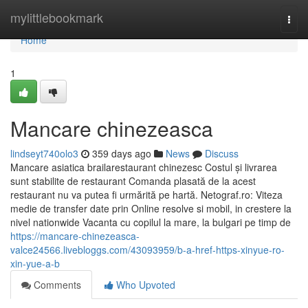
Home
mylittlebookmark
Togg
navi
Home
1
Mancare chinezeasca
lindseyt740olo3
359 days ago
News
Discuss
Mancare asiatica brailarestaurant chinezesc Costul și livrarea
sunt stabilite de restaurant Comanda plasată de la acest
restaurant nu va putea fi urmărită pe hartă. Netograf.ro: Viteza
medie de transfer date prin Online resolve si mobil, in crestere la
nivel nationwide Vacanta cu copilul la mare, la bulgari pe timp de
https://mancare-chinezeasca-
valce24566.livebloggs.com/43093959/b-a-href-https-xinyue-ro-
xin-yue-a-b
Comments
Who Upvoted