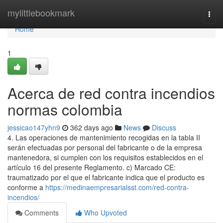
Home
mylittlebookmark
Togg
navi
Home
1
Acerca de red contra incendios
normas colombia
jessicao147yhn9
362 days ago
News
Discuss
4. Las operaciones de mantenimiento recogidas en la tabla II
serán efectuadas por personal del fabricante o de la empresa
mantenedora, si cumplen con los requisitos establecidos en el
artículo 16 del presente Reglamento. c) Marcado CE:
traumatizado por el que el fabricante indica que el producto es
conforme a
https://medinaempresarialsst.com/red-contra-
incendios/
Comments
Who Upvoted