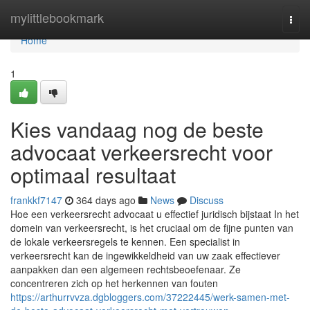
Home
mylittlebookmark
Togg
navi
Home
1
Kies vandaag nog de beste
advocaat verkeersrecht voor
optimaal resultaat
frankkf7147
364 days ago
News
Discuss
Hoe een verkeersrecht advocaat u effectief juridisch bijstaat In het
domein van verkeersrecht, is het cruciaal om de fijne punten van
de lokale verkeersregels te kennen. Een specialist in
verkeersrecht kan de ingewikkeldheid van uw zaak effectiever
aanpakken dan een algemeen rechtsbeoefenaar. Ze
concentreren zich op het herkennen van fouten
https://arthurrvvza.dgbloggers.com/37222445/werk-samen-met-