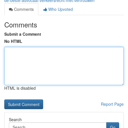
de-beste-advocaat-verkeersrecht-met-vertrouwen
Comments
Who Upvoted
Comments
Submit a Comment
No HTML
HTML is disabled
Report Page
Search
Go