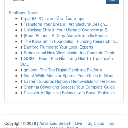
Published News
1
rpg168: รีวิว เกม สล็อต ใหม่ ล่าสุด
1
Transform Your Dream : Architectural Design...
1
Unlocking Shilajit: Your Ultimate Overview to B...
1
{Kauri Butanol: A Deep Analysis into its Featur...
1
The Karla Smith Foundation: Funding Research fo...
1
Dartford Plumbers: Your Local Experts
1
Professional New Westminster top Concrete Contr...
1
GO88 – Khám Phá Nền Tảng Giải Trí Trực Tuyến
Đư...
1
gt99bet: The Top Digital Gambling Platform
1
Great White Monster Spores: Your Guide to Giant...
1
Eastern Suburbs Rubbish Removalists for Residen...
1
Chennai Coworking Spaces: Your Complete Guide
1
Discover A Digestive Balance with Bravo Probiotics
Copyright © 2026 |
Advanced Search
|
Live
|
Tag Cloud
|
Top