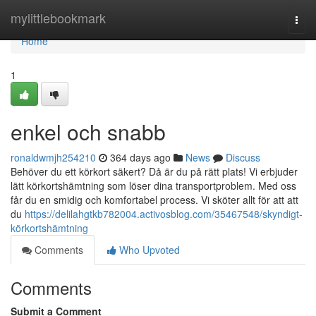
Home
mylittlebookmark
Togg
navi
Home
1
enkel och snabb
ronaldwmjh254210
364 days ago
News
Discuss
Behöver du ett körkort säkert? Då är du på rätt plats! Vi erbjuder
lätt körkortshämtning som löser dina transportproblem. Med oss
får du en smidig och komfortabel process. Vi sköter allt för att att
du
https://delilahgtkb782004.activosblog.com/35467548/skyndigt-
körkortshämtning
Comments
Who Upvoted
Comments
Submit a Comment