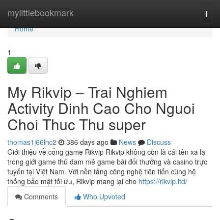
Home
mylittlebookmark
Togg
navi
Home
1
My Rikvip – Trai Nghiem
Activity Dinh Cao Cho Nguoi
Choi Thuc Thu super
thomas1j66lhc2
386 days ago
News
Discuss
Giới thiệu về cổng game Rikvip Rikvip không còn là cái tên xa lạ
trong giới game thủ đam mê game bài đổi thưởng và casino trực
tuyến tại Việt Nam. Với nền tảng công nghệ tiên tiến cùng hệ
thống bảo mật tối ưu, Rikvip mang lại cho
https://rikvip.ltd/
Comments
Who Upvoted