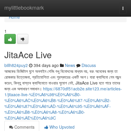
Home
mylittlebookmark
Togg
navi
Home
1
JitaAce Live
billh824puy2
394 days ago
News
Discuss
আজকের ডিজিটাল যুগে অনলাইন গেমিং শুধু বিনোদনের মাধ্যম নয়, বরং অনেকের জন্য তা
রোজকার উত্তেজনা, প্রতিযোগিতা এবং পুরস্কারের একটি অংশ। যারা ক্যাসিনো গেম পছন্দ
করেন, কিন্তু বাস্তব ক্যাসিনোতে যাওয়ার সুযোগ নেই, JitaAce Live হতে পারে তাদের
জন্য এক অসাধারণ সমাধান।
https://6870df51acb2e.site123.me/articles-
1/jitaace-live-%E0%A6%98%E0%A6%B0-
%E0%A6%AC%E0%A6%B8-%E0%A6%87-%E0%A6%B2-
%E0%A6%87%E0%A6%AD-%E0%A6%95-%E0%A6%AF-
%E0%A6%B8-%E0%A6%A8-%E0%A6%B0-
%E0%A6%AE%E0%A6%9C
Comments
Who Upvoted