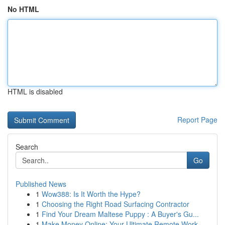
No HTML
HTML is disabled
Report Page
Search
Go
Published News
1
Wow388: Is It Worth the Hype?
1
Choosing the Right Road Surfacing Contractor
1
Find Your Dream Maltese Puppy : A Buyer's Gu...
1
Make Money Online: Your Ultimate Remote Work