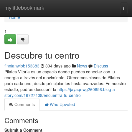
Home
mylittlebookmark
Togg
navi
Home
1
Descubre tu centro
finnianwlbb153683
394 days ago
News
Discuss
Pilates Vitoria es un espacio donde puedes conectar con tu
energía a través del movimiento. Ofrecemos clases de Pilates
para cada uno, desde principiantes hasta avanzados. En nuestro
estudio, podrás descubrir la
https://jayaqnwg260656.blog-a-
story.com/16727408/encuentra-tu-centro
Comments
Who Upvoted
Comments
Submit a Comment