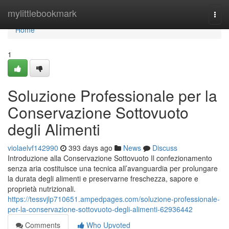
Home
mylittlebookmark
Togg
navi
Home
1
Soluzione Professionale per la
Conservazione Sottovuoto
degli Alimenti
violaelvf142990
393 days ago
News
Discuss
Introduzione alla Conservazione Sottovuoto Il confezionamento
senza aria costituisce una tecnica all’avanguardia per prolungare
la durata degli alimenti e preservarne freschezza, sapore e
proprietà nutrizionali.
https://tessvjlp710651.ampedpages.com/soluzione-professionale-
per-la-conservazione-sottovuoto-degli-alimenti-62936442
Comments
Who Upvoted