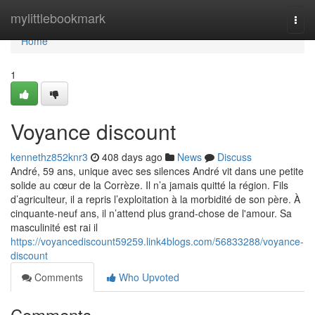
Home
mylittlebookmark
Togg
navi
Home
1
Voyance discount
kennethz852knr3
408 days ago
News
Discuss
André, 59 ans, unique avec ses silences André vit dans une petite
solide au cœur de la Corrèze. Il n’a jamais quitté la région. Fils
d’agriculteur, il a repris l’exploitation à la morbidité de son père. À
cinquante-neuf ans, il n’attend plus grand-chose de l'amour. Sa
masculinité est rai il
https://voyancediscount59259.link4blogs.com/56833288/voyance-
discount
Comments
Who Upvoted
Comments