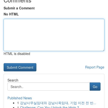
Submit a Comment
No HTML
HTML is disabled
Report Page
Search
Go
Published News
1
강남사무실임대와 강남사옥임대, 기업 이전 전 반...
1
Challenge: Can You Unlock the Hints ?