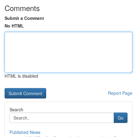
Comments
Submit a Comment
No HTML
HTML is disabled
Report Page
Search
Go
Published News