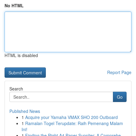
No HTML
HTML is disabled
Report Page
Search
Go
Published News
1
Acquire your Yamaha VMAX SHO 200 Outboard
1
Ramalan Togel Terupdate: Raih Pemenang Malam
Ini!
1
Finding the Right A4 Paper Supplier: A Comprehe...