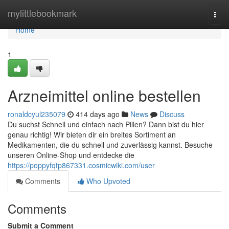
Home
mylittlebookmark
Togg
navi
Home
1
Arzneimittel online bestellen
ronaldcyul235079
414 days ago
News
Discuss
Du suchst Schnell und einfach nach Pillen? Dann bist du hier
genau richtig! Wir bieten dir ein breites Sortiment an
Medikamenten, die du schnell und zuverlässig kannst. Besuche
unseren Online-Shop und entdecke die
https://poppyfqtp867331.cosmicwiki.com/user
Comments
Who Upvoted
Comments
Submit a Comment