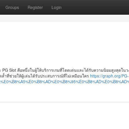
Groups
Register
Login
PG Slot คือหนึ่งในผู้ให้บริการเกมที่โดดเด่นและได้รับความนิยมสูงสุดใน
ล้ำที่ช่วยให้ผู้เล่นได้รับประสบการณ์ที่ไม่เหมือนใคร
https://graph.org/PG-
A%E0%B8%A5%E0%B8%AD%E0%B8%95%E0%B8%AD%E0%B8%AD%