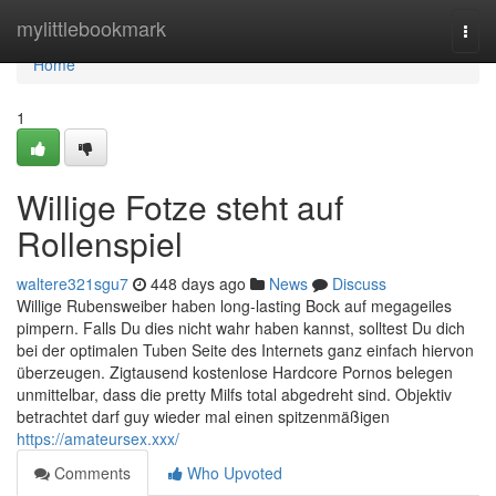
Home
mylittlebookmark
Togg
navi
Home
1
Willige Fotze steht auf
Rollenspiel
waltere321sgu7
448 days ago
News
Discuss
Willige Rubensweiber haben long-lasting Bock auf megageiles
pimpern. Falls Du dies nicht wahr haben kannst, solltest Du dich
bei der optimalen Tuben Seite des Internets ganz einfach hiervon
überzeugen. Zigtausend kostenlose Hardcore Pornos belegen
unmittelbar, dass die pretty Milfs total abgedreht sind. Objektiv
betrachtet darf guy wieder mal einen spitzenmäßigen
https://amateursex.xxx/
Comments
Who Upvoted