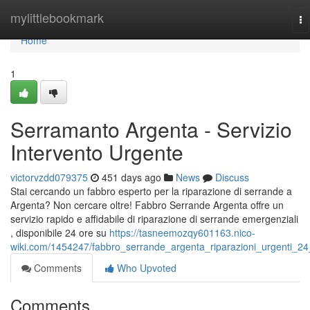
Home
mylittlebookmark
To
na
Home
1
Serramanto Argenta - Servizio
Intervento Urgente
victorvzdd079375
451 days ago
News
Discuss
Stai cercando un fabbro esperto per la riparazione di serrande a
Argenta? Non cercare oltre! Fabbro Serrande Argenta offre un
servizio rapido e affidabile di riparazione di serrande emergenziali
, disponibile 24 ore su
https://tasneemozqy601163.nico-
wiki.com/1454247/fabbro_serrande_argenta_riparazioni_urgenti_2
Comments
Who Upvoted
Comments