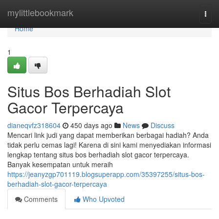
Home
mylittlebookmark
Togg
navi
Home
1
Situs Bos Berhadiah Slot
Gacor Terpercaya
dianeqvfz318604
450 days ago
News
Discuss
Mencari link judi yang dapat memberikan berbagai hadiah? Anda
tidak perlu cemas lagi! Karena di sini kami menyediakan informasi
lengkap tentang situs bos berhadiah slot gacor terpercaya.
Banyak kesempatan untuk meraih
https://jeanyzgp701119.blogsuperapp.com/35397255/situs-bos-
berhadiah-slot-gacor-terpercaya
Comments
Who Upvoted