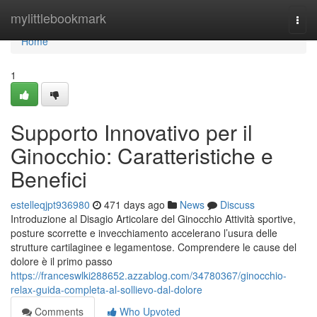
Home
mylittlebookmark
Togg
navi
Home
1
Supporto Innovativo per il
Ginocchio: Caratteristiche e
Benefici
estelleqjpt936980
471 days ago
News
Discuss
Introduzione al Disagio Articolare del Ginocchio Attività sportive,
posture scorrette e invecchiamento accelerano l’usura delle
strutture cartilaginee e legamentose. Comprendere le cause del
dolore è il primo passo
https://franceswlki288652.azzablog.com/34780367/ginocchio-
relax-guida-completa-al-sollievo-dal-dolore
Comments
Who Upvoted