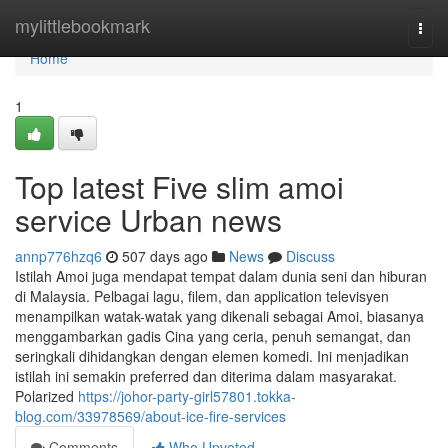
Home
mylittlebookmark
Togg
navi
Home
1
Top latest Five slim amoi
service Urban news
annp776hzq6
507 days ago
News
Discuss
Istilah Amoi juga mendapat tempat dalam dunia seni dan hiburan
di Malaysia. Pelbagai lagu, filem, dan application televisyen
menampilkan watak-watak yang dikenali sebagai Amoi, biasanya
menggambarkan gadis Cina yang ceria, penuh semangat, dan
seringkali dihidangkan dengan elemen komedi. Ini menjadikan
istilah ini semakin preferred dan diterima dalam masyarakat.
Polarized
https://johor-party-girl57801.tokka-
blog.com/33978569/about-ice-fire-services
Comments
Who Upvoted