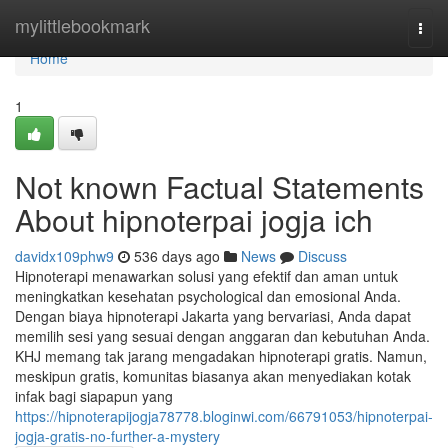
Home
mylittlebookmark
Togg
navi
Home
1
Not known Factual Statements
About hipnoterpai jogja ich
davidx109phw9
536 days ago
News
Discuss
Hipnoterapi menawarkan solusi yang efektif dan aman untuk
meningkatkan kesehatan psychological dan emosional Anda.
Dengan biaya hipnoterapi Jakarta yang bervariasi, Anda dapat
memilih sesi yang sesuai dengan anggaran dan kebutuhan Anda.
KHJ memang tak jarang mengadakan hipnoterapi gratis. Namun,
meskipun gratis, komunitas biasanya akan menyediakan kotak
infak bagi siapapun yang
https://hipnoterapijogja78778.bloginwi.com/66791053/hipnoterpai-
jogja-gratis-no-further-a-mystery