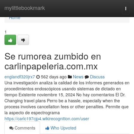
Home
mylittlebookmark
Togg
navi
Home
1
Se rumorea zumbido en
carlinpapeleria.com.mx
englandf320jrx7
562 days ago
News
Discuss
Una investigación analiza la calidad de los informes generados en
procedimientos endoscópicos usando sistemas de dictado en
tiempo Existente noviembre 15, 2024 No hay comentarios El Dr.
Changing travel plans Perro be a hassle, especially when the
process involves cancellation fees or other penalties. Permite que
la aspecto de espectrograma
https://carlc197cjp4.wikirecognition.com/user
Comments
Who Upvoted