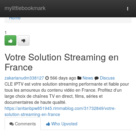
Home
mylittlebookmark
Togg
navi
Home
1
Votre Solution Streaming en
France
zakarianudm338127
566 days ago
News
Discuss
CLE IPTV est votre solution streaming performante et fiable pour
tous les amoureux du contenu vidéo en France. Profitez d'un
large choix de chaînes TV en direct, films, séries et
documentaires de haute qualité.
https://anitanbpw851945.rimmablog.com/31732849/votre-
solution-streaming-en-france
Comments
Who Upvoted