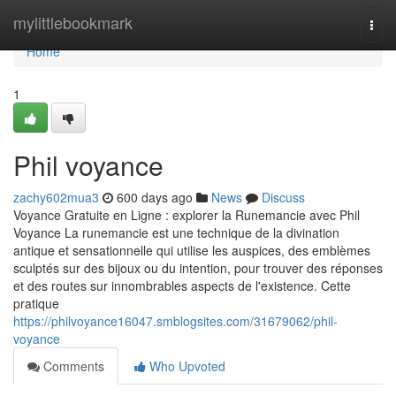
Home
mylittlebookmark
Togg
navi
Home
1
Phil voyance
zachy602mua3
600 days ago
News
Discuss
Voyance Gratuite en Ligne : explorer la Runemancie avec Phil
Voyance La runemancie est une technique de la divination
antique et sensationnelle qui utilise les auspices, des emblèmes
sculptés sur des bijoux ou du intention, pour trouver des réponses
et des routes sur innombrables aspects de l'existence. Cette
pratique
https://philvoyance16047.smblogsites.com/31679062/phil-
voyance
Comments
Who Upvoted